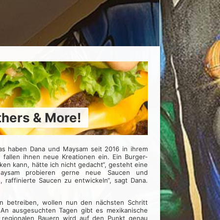
thers & More!
 Das haben Dana und Maysam seit 2016 in ihrem
 fallen ihnen neue Kreationen ein. Ein Burger-
cken kann, hätte ich nicht gedacht“, gesteht eine
aysam probieren gerne neue Saucen und
raffinierte Saucen zu entwickeln“, sagt Dana.
fen betreiben, wollen nun den nächsten Schritt
An ausgesuchten Tagen gibt es mexikanische
 regionalen Bauern wird auf den Punkt genau