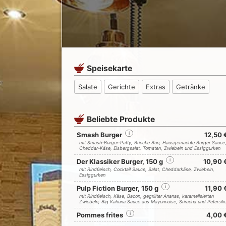
Speisekarte
Salate
Gerichte
Extras
Getränke
Beliebte Produkte
Smash Burger
i
12,50 
mit Smash-Burger-Patty, Brioche Bun, Hausgemachte Burger Sauce
Cheddar-Käse, Eisbergsalat, Tomaten, Zwiebeln und Essiggurken
Der Klassiker Burger, 150 g
i
10,90 
mit Rindfleisch, Cocktail Sauce, Salat, Cheddarkäse, Zwiebeln,
Essiggurken
Pulp Fiction Burger, 150 g
i
11,90 
mit Rindfleisch, Käse, Bacon, gegrillter Ananas, karamelisierten
Zwiebeln, Big Kahuna Sauce aus Mayonnaise, Sriracha und Petersili
Pommes frites
i
4,00 