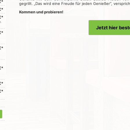
€*
gegrillt. „Das wird eine Freude für jeden Genießer“, verspri
€*
Kommen und probieren!
€*
n,
Jetzt hier best
€*
€*
€*
€*
€*