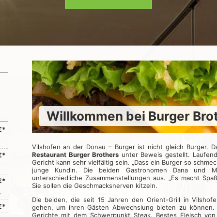
Willkommen bei Burger Bro
€*
,
Vilshofen an der Donau – Burger ist nicht gleich Burger.
Restaurant Burger Brothers
unter Beweis gestellt. Laufend
€*
Gericht kann sehr vielfältig sein. „Dass ein Burger so schme
junge Kundin. Die beiden Gastronomen Dana und M
unterschiedliche Zusammenstellungen aus. „Es macht Spaß, 
€*
Sie sollen die Geschmacksnerven kitzeln.
e
Die beiden, die seit 15 Jahren den Orient-Grill in Vilsho
€*
gehen, um ihren Gästen Abwechslung bieten zu können. 
Gerichte mit dem Schwerpunkt Steak. Bestes Fleisch von