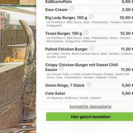
Süßkartoffeln
5,90 
Sour Cream
i
2,50 
Big Lady Burger, 150 g
i
10,90 
mit Rindfleisch, BBQ-Sauce, Salat, Cheddarkäse, Tomaten, Zwiebel
Essiggurken
Texas Burger, 150 g
i
12,50 
mit Rindfleisch, BBQ-Sauce, Salat, Cheddarkäse, Bacon, Tomaten,
Röstzwiebeln, Essiggurken, Walnüssen
Pulled Chicken Burger
i
11,50 
mit Pulled Chicken, Brasil-Cocktail Sauce, Salat, Tomaten, Zwiebeln,
frischen Gurken
Crispy Chicken Burger mit Sweet Chili
Sauce
i
11,50 
mit Chicken-Patty, in leicht scharfer Knusper-Panade, Sweet Chili
Sauce, Salat, Cheddarkäse, Tomaten, Zwiebeln, Gurken
Onion Rings, 7 Stück
i
5,90 
Cole Salat
5,90 
mit Blaukraut, Weißkraut, Karotte, mariniert
komplette Speisekarte
Hier gleich bestellen